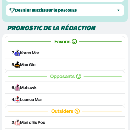
Dernier succès sur le parcours
PRONOSTIC DE LA RÉDACTION
Favoris
7
Korea Mar
5
Max Gio
Opposants
6
Mohawk
4
Luanca Mar
Outsiders
2
Mari d'Es Pou