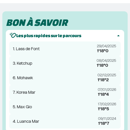
BON À SAVOIR
Les plus rapides sur le parcours
29/04/2025
1. Lass de Font
1'18"0
08/04/2025
3. Ketchup
1'18"0
02/12/2025
6. Mohawk
1'18"2
07/01/2026
7. Korea Mar
1'18"4
17/02/2026
5. Max Gio
1'18"5
09/11/2024
4. Luanca Mar
1'18"7