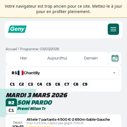
Votre navigateur est trop ancien pour ce site. Mettez-le à jour
pour en profiter pleinement.
Accueil
Programme : 03/03/2026
Hier
Aujourd'hui
Demain
R
1
Chantilly
C
1
C
2
C
3
C
4
C
5
C
6
C
7
C
8
C
9
MARDI 3 MARS 2026
SON PARDO
R2
Premi Nilon Tr
C1
Attelé
7 partants
4 500 €
2 650m
Sable
Gauche
Départ
Pour 4 à 6 ans, n'ayant pas gagné 7.000 €.
10h45