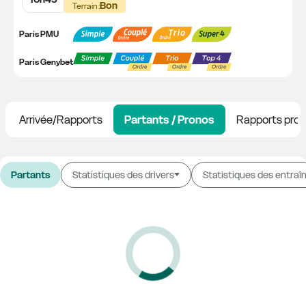
Bon
Terrain :
Paris PMU
Paris Genybet
Arrivée/Rapports
Partants / Pronos
Rapports prob
Partants
Statistiques des drivers
Statistiques des entraî