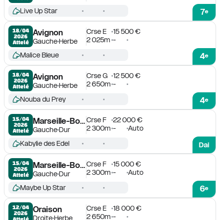
Live Up Star
7
e
Crse E
15 500 €
18/04

Avignon
2026
2 025m
-
Gauche
Herbe
Attelé
Malice Bleue
4
e
Crse G
12 500 €
18/04

Avignon
2026
2 650m
-
Gauche
Herbe
Attelé
Nouba du Prey
4
e
Crse F
22 000 €
15/04

Marseille-Borély
2026
2 300m
-
Auto
Gauche
Dur
Attelé
Kabylie des Edel
Dai
Crse F
15 000 €
15/04

Marseille-Borély
2026
2 300m
-
Auto
Gauche
Dur
Attelé
Maybe Up Star
6
e
Crse E
18 000 €
12/04

Oraison
2026
2 650m
-
Droite
Herbe
Attelé