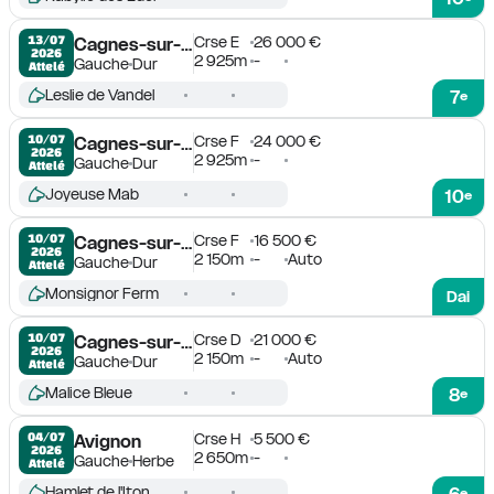
Crse E
26 000 €
13/07

Cagnes-sur-Mer
2026
2 925m
-
Gauche
Dur
Attelé
Leslie de Vandel
7
e
Crse F
24 000 €
10/07

Cagnes-sur-Mer
2026
2 925m
-
Gauche
Dur
Attelé
Joyeuse Mab
10
e
Crse F
16 500 €
10/07

Cagnes-sur-Mer
2026
2 150m
-
Auto
Gauche
Dur
Attelé
Monsignor Ferm
Dai
Crse D
21 000 €
10/07

Cagnes-sur-Mer
2026
2 150m
-
Auto
Gauche
Dur
Attelé
Malice Bleue
8
e
Crse H
5 500 €
04/07

Avignon
2026
2 650m
-
Gauche
Herbe
Attelé
Hamlet de l'Iton
e