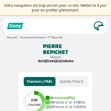
Votre navigateur est trop ancien pour ce site. Mettez-le à jour
pour en profiter pleinement.
Accueil
Tous les entraîneurs
P. Repichet
PIERRE
REPICHET
Musique
8a1a[Da4a]2aDa8a4a
Premium / PMH
Quinté / Pick 5
16
Victoires
(
7
%)
236
39
Places 2ᵉ et 3ᵉ
(
16
%)
courses
53
Places 4ᵉ et 5ᵉ
(
23
%)