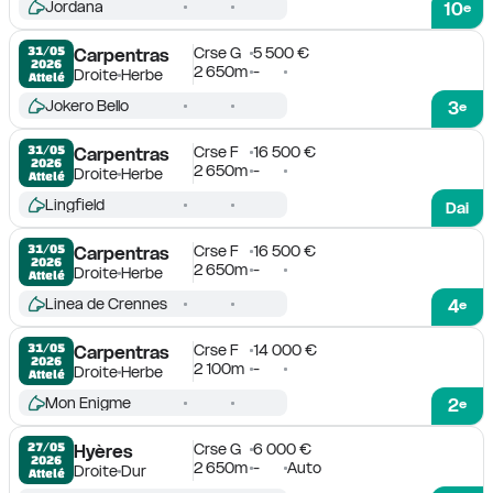
Jordana
10
e
Crse G
5 500 €
31/05

Carpentras
2026
2 650m
-
Droite
Herbe
Attelé
Jokero Bello
3
e
Crse F
16 500 €
31/05

Carpentras
2026
2 650m
-
Droite
Herbe
Attelé
Lingfield
Dai
Crse F
16 500 €
31/05

Carpentras
2026
2 650m
-
Droite
Herbe
Attelé
Linea de Crennes
4
e
Crse F
14 000 €
31/05

Carpentras
2026
2 100m
-
Droite
Herbe
Attelé
Mon Enigme
2
e
Crse G
6 000 €
27/05

Hyères
2026
2 650m
-
Auto
Droite
Dur
Attelé