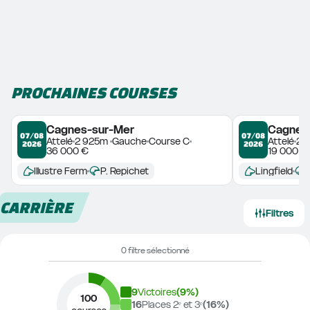
PROCHAINES COURSES
Cagnes-sur-Mer
Cagnes
07/08
07/08
Attelé
2 925m 
Gauche
Course C
Attelé
2 
2026
2026
36 000 €
19 000 €
Illustre Ferm
P. Repichet
Lingfield
CARRIÈRE
Filtres
0 filtre sélectionné
9
Victoires
(
9
%)
100
16
Places 2ᵉ et 3ᵉ
(
16
%)