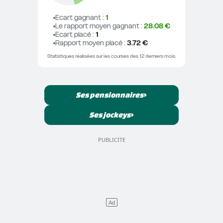
Ecart gagnant
 : 
1
Le rapport moyen gagnant
 : 
28.08 €
Ecart placé
 : 
1
Rapport moyen placé
 : 
3.72 €
Statistiques réalisées sur les courses des 12 derniers mois.
Ses pensionnaires
Ses jockeys