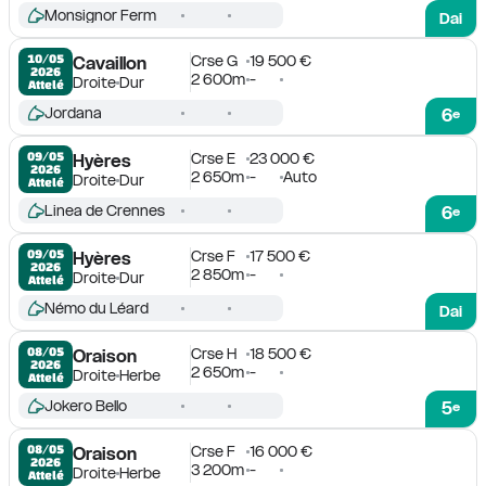
Monsignor Ferm
Dai
Crse G
19 500 €
10/05

Cavaillon
2026
2 600m
-
Droite
Dur
Attelé
Jordana
6
e
Crse E
23 000 €
09/05

Hyères
2026
2 650m
-
Auto
Droite
Dur
Attelé
Linea de Crennes
6
e
Crse F
17 500 €
09/05

Hyères
2026
2 850m
-
Droite
Dur
Attelé
Némo du Léard
Dai
Crse H
18 500 €
08/05

Oraison
2026
2 650m
-
Droite
Herbe
Attelé
Jokero Bello
5
e
Crse F
16 000 €
08/05

Oraison
2026
3 200m
-
Droite
Herbe
Attelé