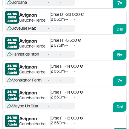
Jordana
7
e
Crse D
26 000 €
24/05

Avignon
2026
2 650m
-
Gauche
Herbe
Attelé
Joyeuse Mab
Dai
Crse H
5 500 €
24/05

Avignon
2026
2 675m
-
Gauche
Herbe
Attelé
Hamlet de l'Iton
5
e
Crse F
14 000 €
24/05

Avignon
2026
2 650m
-
Gauche
Herbe
Attelé
Monsignor Ferm
7
e
Crse F
14 000 €
24/05

Avignon
2026
2 650m
-
Gauche
Herbe
Attelé
Maybe Up Star
Dai
Crse F
16 000 €
24/05

Avignon
2026
2 650m
-
Gauche
Herbe
Attelé