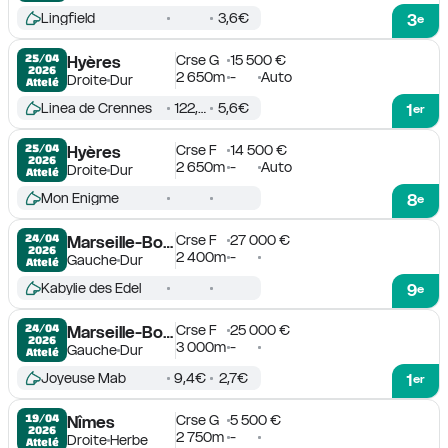
Lingfield
3,6€
3
e
Crse G
15 500 €
25/04

Hyères
2026
2 650m
-
Auto
Droite
Dur
Attelé
Linea de Crennes
122,6€
5,6€
1
er
Crse F
14 500 €
25/04

Hyères
2026
2 650m
-
Auto
Droite
Dur
Attelé
Mon Enigme
8
e
Crse F
27 000 €
24/04

Marseille-Borély
2026
2 400m
-
Gauche
Dur
Attelé
Kabylie des Edel
9
e
Crse F
25 000 €
24/04

Marseille-Borély
2026
3 000m
-
Gauche
Dur
Attelé
Joyeuse Mab
9,4€
2,7€
1
er
Crse G
5 500 €
19/04

Nîmes
2026
2 750m
-
Droite
Herbe
Attelé