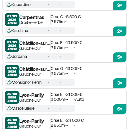
Kabardino
9
e
Crse G
5 500 €
03/05

Carpentras
2026
2 675m
-
Droite
Herbe
Attelé
Katchina
2
e
Crse F
19 500 €
01/05

Châtillon-sur-Chalaronne
2026
2 675m
-
Gauche
Dur
Attelé
Jordana
5
e
Crse G
13 000 €
01/05

Châtillon-sur-Chalaronne
2026
2 675m
-
Gauche
Dur
Attelé
Monsignor Ferm
3
e
Crse E
21 000 €
26/04

Lyon-Parilly
2026
2 000m
-
Auto
Gauche
Dur
Attelé
Malice Bleue
6
e
Crse E
24 000 €
26/04

Lyon-Parilly
2026
2 850m
-
Gauche
Dur
Attelé