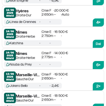
Mon Enigme
6,5€
3
e
Crse F
20 000 €
16/06

Hyères
2026
2 650m
-
Auto
Droite
Dur
Attelé
Linea de Crennes
4
e
Crse E
16 500 €
14/06

Nîmes
2026
2 750m
-
Droite
Herbe
Attelé
Katchina
Dai
Crse F
14 000 €
14/06

Nîmes
2026
2 775m
-
Droite
Herbe
Attelé
Nouba du Prey
6
e
Crse F
19 500 €
13/06

Marseille-Vivaux
2026
2 650m
-
Gauche
Dur
Attelé
Jokero Bello
2,4€
2
e
Crse E
18 500 €
13/06

Marseille-Vivaux
2026
2 650m
-
Gauche
Dur
Attelé