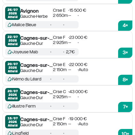
Crse E
15 500 €
26/07

Avignon
2026
2 650m
-
Gauche
Herbe
Attelé
Malice Bleue
4
e
Crse F
23 000 €
22/07

Cagnes-sur-Mer
2026
2 925m
-
Gauche
Dur
Attelé
Joyeuse Mab
2,7€
3
e
Crse E
22 000 €
20/07

Cagnes-sur-Mer
2026
2 150m
-
Auto
Gauche
Dur
Attelé
Némo du Léard
8
e
Crse C
43 000 €
20/07

Cagnes-sur-Mer
2026
2 925m
-
Gauche
Dur
Attelé
Illustre Ferm
7
e
Crse F
19 000 €
15/07

Cagnes-sur-Mer
2026
2 150m
-
Auto
Gauche
Dur
Attelé
Lingfield
10
e