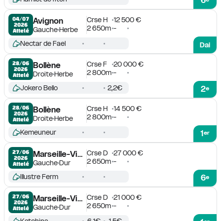
6
Crse H
12 500 €
04/07

Avignon
2026
2 650m
-
Gauche
Herbe
Attelé
Nectar de Fael
Dai
Crse F
20 000 €
28/06

Bollène
2026
2 800m
-
Droite
Herbe
Attelé
Jokero Bello
2,2€
2
e
Crse H
14 500 €
28/06

Bollène
2026
2 800m
-
Droite
Herbe
Attelé
Kemeuneur
1
er
Crse D
27 000 €
27/06

Marseille-Vivaux
2026
2 650m
-
Gauche
Dur
Attelé
Illustre Ferm
6
e
Crse D
21 000 €
27/06

Marseille-Vivaux
2026
2 650m
-
Gauche
Dur
Attelé