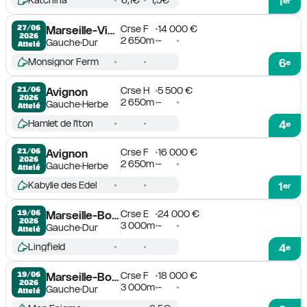
Katchina
6,1€
1,5€
1
er
Crse F
14 000 €
27/06

Marseille-Vivaux
2026
2 650m
-
Gauche
Dur
Attelé
Monsignor Ferm
6
e
Crse H
5 500 €
21/06

Avignon
2026
2 650m
-
Gauche
Herbe
Attelé
Hamlet de l'Iton
4
e
Crse F
16 000 €
21/06

Avignon
2026
2 650m
-
Gauche
Herbe
Attelé
Kabylie des Edel
1
er
Crse E
24 000 €
19/06

Marseille-Borély
2026
3 000m
-
Gauche
Dur
Attelé
Lingfield
4
e
Crse F
18 000 €
19/06

Marseille-Borély
2026
3 000m
-
Gauche
Dur
Attelé