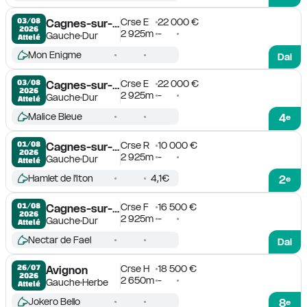
Crse E
22 000 €
03/08

Cagnes-sur-Mer
2026
2 925m
-
Gauche
Dur
Attelé
Mon Enigme
Dai
Crse E
22 000 €
03/08

Cagnes-sur-Mer
2026
2 925m
-
Gauche
Dur
Attelé
Malice Bleue
4
e
Crse R
10 000 €
01/08

Cagnes-sur-Mer
2026
2 925m
-
Gauche
Dur
Attelé
Hamlet de l'Iton
4,1€
2
e
Crse F
16 500 €
01/08

Cagnes-sur-Mer
2026
2 925m
-
Gauche
Dur
Attelé
Nectar de Fael
Dai
Crse H
18 500 €
26/07

Avignon
2026
2 650m
-
Gauche
Herbe
Attelé
Jokero Bello
8
e