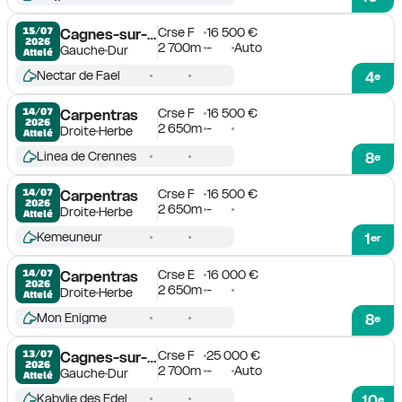
Crse F
16 500 €
15/07

Cagnes-sur-Mer
2026
2 700m
-
Auto
Gauche
Dur
Attelé
Nectar de Fael
4
e
Crse F
16 500 €
14/07

Carpentras
2026
2 650m
-
Droite
Herbe
Attelé
Linea de Crennes
8
e
Crse F
16 500 €
14/07

Carpentras
2026
2 650m
-
Droite
Herbe
Attelé
Kemeuneur
1
er
Crse E
16 000 €
14/07

Carpentras
2026
2 650m
-
Droite
Herbe
Attelé
Mon Enigme
8
e
Crse F
25 000 €
13/07

Cagnes-sur-Mer
2026
2 700m
-
Auto
Gauche
Dur
Attelé
Kabylie des Edel
10
e