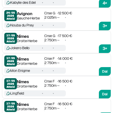
Kabylie des Edel
4
e
Crse G
12 500 €
24/05

Avignon
2026
2 025m
-
Gauche
Herbe
Attelé
Nouba du Prey
3
e
Crse G
17 500 €
17/05

Nîmes
2026
2 750m
-
Droite
Herbe
Attelé
Jokero Bello
3
e
Crse F
14 000 €
17/05

Nîmes
2026
2 750m
-
Droite
Herbe
Attelé
Mon Enigme
Dai
Crse F
16 500 €
17/05

Nîmes
2026
2 750m
-
Droite
Herbe
Attelé
Lingfield
Dai
Crse F
16 500 €
17/05

Nîmes
2026
2 750m
-
Droite
Herbe
Attelé