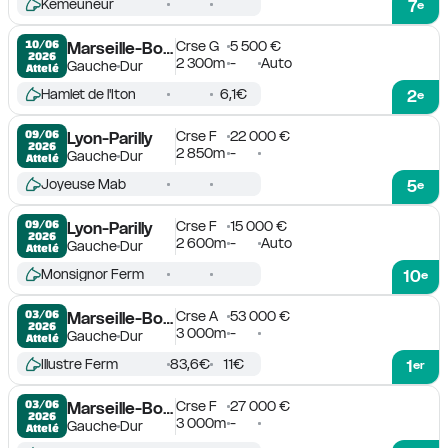
Kemeuneur
7
e
Crse G
5 500 €
10/06

Marseille-Borély
2026
2 300m
-
Auto
Gauche
Dur
Attelé
Hamlet de l'Iton
6,1€
2
e
Crse F
22 000 €
09/06

Lyon-Parilly
2026
2 850m
-
Gauche
Dur
Attelé
Joyeuse Mab
5
e
Crse F
15 000 €
09/06

Lyon-Parilly
2026
2 600m
-
Auto
Gauche
Dur
Attelé
Monsignor Ferm
10
e
Crse A
53 000 €
03/06

Marseille-Borély
2026
3 000m
-
Gauche
Dur
Attelé
Illustre Ferm
83,6€
11€
1
er
Crse F
27 000 €
03/06

Marseille-Borély
2026
3 000m
-
Gauche
Dur
Attelé