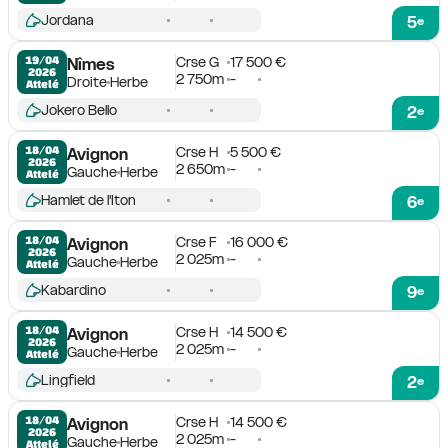
Jordana
5
e
Crse G
17 500 €
19/04

Nîmes
2026
2 750m
-
Droite
Herbe
Attelé
Jokero Bello
2
e
Crse H
5 500 €
18/04

Avignon
2026
2 650m
-
Gauche
Herbe
Attelé
Hamlet de l'Iton
6
e
Crse F
16 000 €
18/04

Avignon
2026
2 025m
-
Gauche
Herbe
Attelé
Kabardino
9
e
Crse H
14 500 €
18/04

Avignon
2026
2 025m
-
Gauche
Herbe
Attelé
Lingfield
2
e
Crse H
14 500 €
18/04

Avignon
2026
2 025m
-
Gauche
Herbe
Attelé