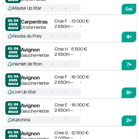
Maybe Up Star
Dai
Crse F
13 000 €
05/04

Carpentras
2026
2 650m
-
Droite
Herbe
Attelé
Nouba du Prey
4
e
Crse H
5 500 €
01/04

Avignon
2026
2 650m
-
Gauche
Herbe
Attelé
Hamlet de l'Iton
7
e
Crse F
16 000 €
01/04

Avignon
2026
2 650m
-
Gauche
Herbe
Attelé
Live Up Star
8
e
Crse E
18 000 €
01/04

Avignon
2026
2 650m
-
Gauche
Herbe
Attelé
Katchina
2
e
Crse G
12 500 €
01/04

Avignon
2026
2 025m
-
Gauche
Herbe