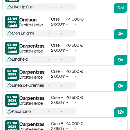
Live Up Star
Dai
Crse F
14 000 €
12/04

Oraison
2026
2 650m
-
Droite
Herbe
Attelé
Mon Enigme
4
e
Crse F
16 500 €
05/04

Carpentras
2026
2 650m
-
Droite
Herbe
Attelé
Lingfield
9
e
Crse F
16 500 €
05/04

Carpentras
2026
2 650m
-
Droite
Herbe
Attelé
Linea de Crennes
8
e
Crse F
16 500 €
05/04

Carpentras
2026
2 650m
-
Droite
Herbe
Attelé
Kabardino
12
e
Crse F
14 000 €
05/04

Carpentras
2026
2 650m
-
Droite
Herbe
Attelé