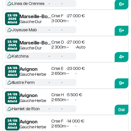
Linea de Crennes
6
e
Crse F
27 000 €
15/05

Marseille-Borély
2026
3 000m
-
Gauche
Dur
Attelé
Joyeuse Mab
5
e
Crse D
27 000 €
15/05

Marseille-Borély
2026
2 300m
-
Auto
Gauche
Dur
Attelé
Katchina
4
e
Crse E
23 000 €
14/05

Avignon
2026
2 650m
-
Gauche
Herbe
Attelé
Illustre Ferm
9
e
Crse H
5 500 €
14/05

Avignon
2026
2 650m
-
Gauche
Herbe
Attelé
Hamlet de l'Iton
Dai
Crse F
14 000 €
14/05

Avignon
2026
2 650m
-
Gauche
Herbe
Attelé