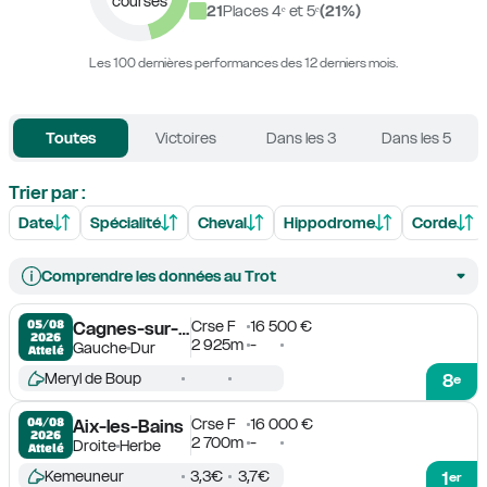
courses
21
Places 4ᵉ et 5ᵉ
(
21
%)
Les 100 dernières performances des 12 derniers mois.
Toutes
Victoires
Dans les 3
Dans les 5
Trier par :
Date
Spécialité
Cheval
Hippodrome
Corde
Comprendre les données au Trot
Crse F
16 500 €
05/08

Cagnes-sur-Mer
2026
2 925m
-
Gauche
Dur
Attelé
Meryl de Boup
8
e
Crse F
16 000 €
04/08

Aix-les-Bains
2026
2 700m
-
Droite
Herbe
Attelé
Kemeuneur
3,3€
3,7€
1
er