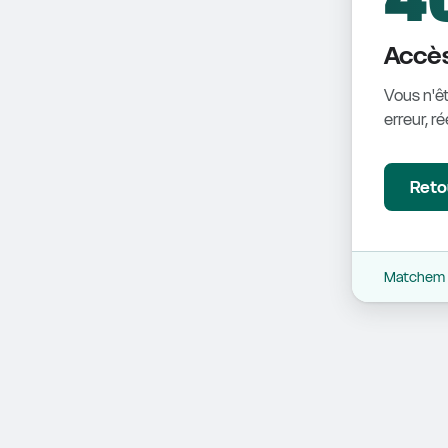
Accès
Vous n'êt
erreur, r
Retou
Matchem -