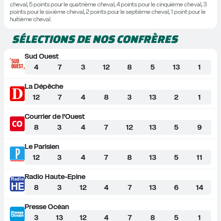
cheval, 5 points pour le quatrième cheval, 4 points pour le cinquième cheval, 3 
points pour le sixième cheval, 2 points pour le septième cheval, 1 point pour le 
huitième cheval.
SÉLECTIONS DE NOS CONFRÈRES
Sud Ouest
4
7
3
12
8
5
13
1
La Dépêche
12
7
4
8
3
13
2
1
Courrier de l'Ouest
8
3
4
7
12
13
5
9
Le Parisien
12
3
4
7
8
13
5
11
Radio Haute-Epine
Radio
HE
8
3
12
4
7
13
6
14
Presse Océan
3
13
12
4
7
8
5
1