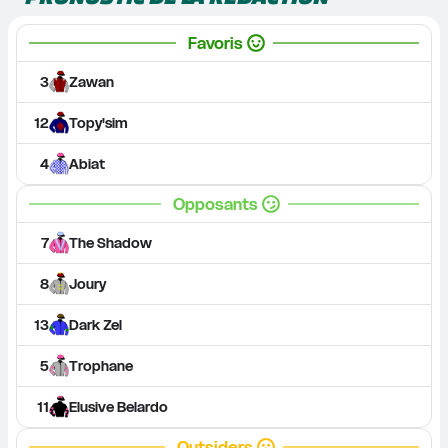
Favoris
3
Zawan
12
Topy'sim
4
Abiat
Opposants
7
The Shadow
8
Joury
13
Dark Zel
5
Trophane
11
Elusive Belardo
Outsiders