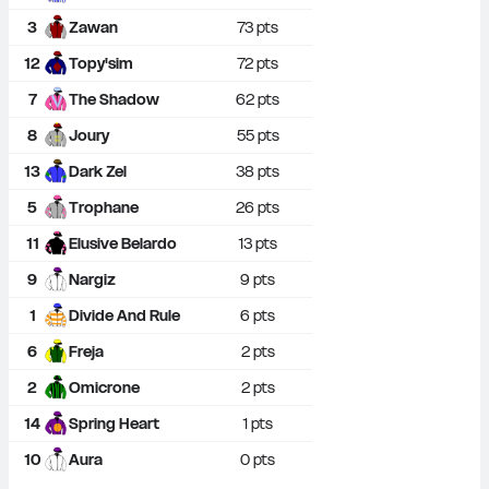
3
Zawan
73
 pts
12
Topy'sim
72
 pts
7
The Shadow
62
 pts
8
Joury
55
 pts
13
Dark Zel
38
 pts
5
Trophane
26
 pts
11
Elusive Belardo
13
 pts
9
Nargiz
9
 pts
1
Divide And Rule
6
 pts
6
Freja
2
 pts
2
Omicrone
2
 pts
14
Spring Heart
1
 pts
10
Aura
0
 pts