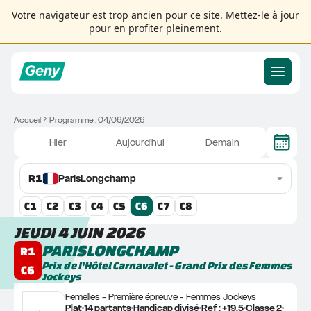
Votre navigateur est trop ancien pour ce site. Mettez-le à jour
pour en profiter pleinement.
Accueil
Programme : 04/06/2026
Hier
Aujourd'hui
Demain
R
1
ParisLongchamp
C
1
C
2
C
3
C
4
C
5
C
6
C
7
C
8
JEUDI 4 JUIN 2026
PARISLONGCHAMP
R1
Prix de l'Hôtel Carnavalet - Grand Prix des Femmes 
C6
Jockeys
Femelles - Première épreuve - Femmes Jockeys
Plat
14 partants
Handicap divisé
Ref : +19.5
Classe 2