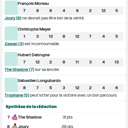
François Moreau
7
8
6
4
9
2
12
5
Joury (8)
 ne devrait pas être loin de la vérité.
Christophe Meyer
1
3
13
8
12
7
4
5
Zawan (3)
 est incontournable.
Hubert Debruyne
7
12
2
8
11
3
4
13
The Shadow (7)
 sur sa lancée.
Sébastien Longubardo
8
7
5
3
12
2
4
6
Trophane (5)
 peut lutter pour la victoire avec un bon parcours.
Synthèse de la rédaction
7
The Shadow
31
 pts
8
Joury
29
 pts