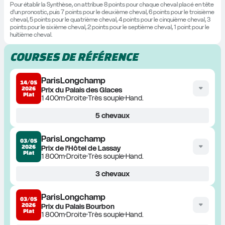
Pour établir la Synthèse, on attribue 8 points pour chaque cheval placé en tête 
d'un pronostic, puis 7 points pour le deuxième cheval, 6 points pour le troisième 
cheval, 5 points pour le quatrième cheval, 4 points pour le cinquième cheval, 3 
points pour le sixième cheval, 2 points pour le septième cheval, 1 point pour le 
huitième cheval.
COURSES DE RÉFÉRENCE
ParisLongchamp
14/05
2026
Prix du Palais des Glaces
Plat
1 400m
Droite
Très souple
Hand.
5
chevaux
ParisLongchamp
03/05
2026
Prix de l'Hôtel de Lassay
Plat
1 800m
Droite
Très souple
Hand.
3
chevaux
ParisLongchamp
03/05
2026
Prix du Palais Bourbon
Plat
1 800m
Droite
Très souple
Hand.