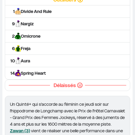
1
Divide And Rule
9
Nargiz
2
Omicrone
6
Freja
10
Aura
14
Spring Heart
Délaissés
Un Quinté+ qui s'accorde au féminin ce jeudi soir sur 
l'hippodrome de Longchamp avec le Prix de l'Hôtel Carnavalet 
- Grand Prix des Femmes Jockeys, réservé à des juments de 
4 ans et plus sur les 1600 mètres de la moyenne piste. 
Zawan (3)
 vient de réaliser une belle performance dans une 