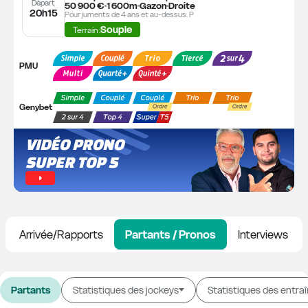
Départ
50 900 €
1 600m
Gazon
Droite
20h15
Pour juments de 4 ans et au-dessus. P
Souple
Terrain :
PMU
Genybet
VIDÉO PRONO 
SUPER TOP 5
Arrivée/Rapports
Partants / Pronos
Interviews
Partants
Statistiques des jockeys
Statistiques des entra