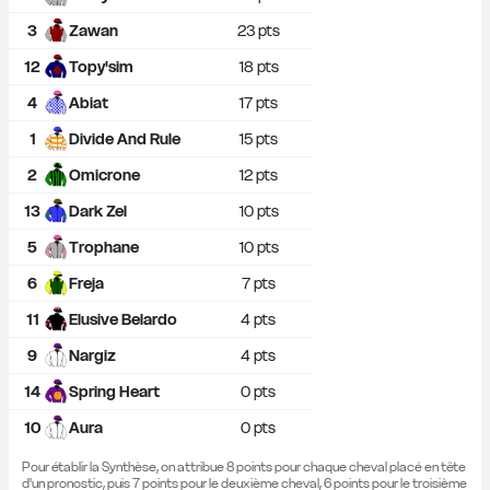
3
Zawan
23
 pts
12
Topy'sim
18
 pts
4
Abiat
17
 pts
1
Divide And Rule
15
 pts
2
Omicrone
12
 pts
13
Dark Zel
10
 pts
5
Trophane
10
 pts
6
Freja
7
 pts
11
Elusive Belardo
4
 pts
9
Nargiz
4
 pts
14
Spring Heart
0
 pts
10
Aura
0
 pts
Pour établir la Synthèse, on attribue 8 points pour chaque cheval placé en tête 
d'un pronostic, puis 7 points pour le deuxième cheval, 6 points pour le troisième 