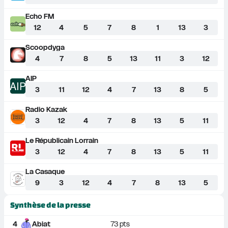
Echo FM
12
4
5
7
8
1
13
3
Scoopdyga
4
7
8
5
13
11
3
12
AIP
AIP
3
11
12
4
7
13
8
5
Radio Kazak
3
12
4
7
8
13
5
11
Le Républicain Lorrain
3
12
4
7
8
13
5
11
La Casaque
9
3
12
4
7
8
13
5
Synthèse de la presse
4
Abiat
73
 pts