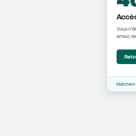
Accès
Vous n'êt
erreur, r
Retou
Matchem -